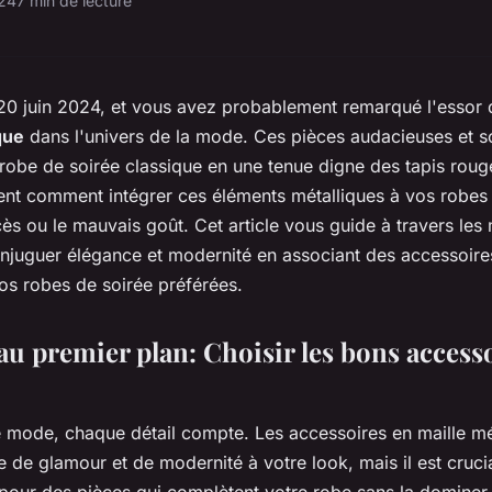
024
7 min de lecture
0 juin 2024, et vous avez probablement remarqué l'essor
que
dans l'univers de la mode. Ces pièces audacieuses et s
robe de soirée classique en une tenue digne des tapis rou
t comment intégrer ces éléments métalliques à vos robes 
ès ou le mauvais goût. Cet article vous guide à travers les 
njuguer élégance et modernité en associant des accessoire
os robes de soirée préférées.
 au premier plan: Choisir les bons access
de mode, chaque détail compte. Les accessoires en maille m
 de glamour et de modernité à votre look, mais il est crucia
pour des pièces qui complètent votre robe sans la dominer