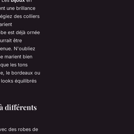
ent une brillance
égiez des colliers
arient
obe est déjà ornée
rrait être
tenue. N'oubliez
se marient bien
que les tons
ge, le bordeaux ou
 looks équilibrés
à différents
avec des robes de