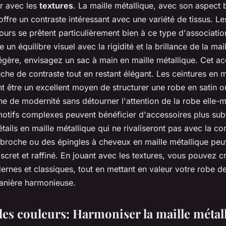
er avec les
textures
. La maille métallique, avec son aspect br
offre un contraste intéressant avec une variété de tissus. Le
ours se prêtent particulièrement bien à ce type d'association
e un équilibre visuel avec la rigidité et la brillance de la ma
 légère, envisagez un sac à main en maille métallique. Cet a
che de contraste tout en restant élégant. Les ceintures en m
 être un excellent moyen de structurer une robe en satin o
he de modernité sans détourner l'attention de la robe elle
motifs complexes peuvent bénéficier d'accessoires plus subt
ails en maille métallique qui ne rivaliseront pas avec la co
broche ou des épingles à cheveux en maille métallique peuv
iscret et raffiné. En jouant avec les textures, vous pouvez c
ernes et classiques, tout en mettant en valeur votre robe de
anière harmonieuse.
des couleurs: Harmoniser la maille métal