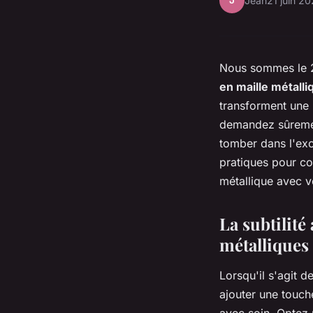
J
Jean
21 juin 2
Nous sommes le 2
en maille métalli
transforment une 
demandez sûremen
tomber dans l'exc
pratiques pour co
métallique avec v
La subtilité
métalliques
Lorsqu'il s'agit 
ajouter une touche
avec soin. Optez 