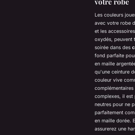
votre robe
Les couleurs joue
avec votre robe de
et les accessoire
oxydés, peuvent t
soirée dans des
c
fond parfaite pou
en maille argenté
qu'une ceinture d
couleur vive comm
complémentaires p
complexes, il est
neutres pour ne p
parfaitement comp
en maille dorée. 
assurerez une har