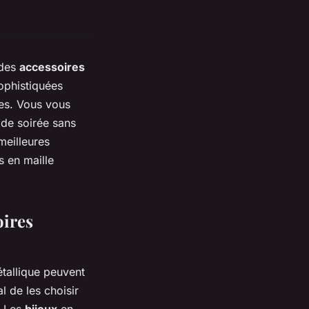
 des
accessoires
ophistiquées
ges. Vous vous
de soirée sans
meilleures
s en maille
oires
étallique peuvent
l de les choisir
. Les
bijoux
en