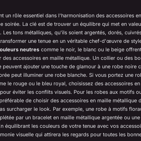
nt un rôle essentiel dans l'harmonisation des accessoires en
 soirée. La clé est de trouver un équilibre qui met en valeur
s. Les tons métalliques, qu'ils soient argentés, dorés, cuiv
ransformer une tenue en un véritable chef-d'œuvre de styl
ouleurs neutres
comme le noir, le blanc ou le beige offrent
r des accessoires en maille métallique. Un collier ou des bo
e peuvent ajouter une touche de glamour à une robe noire c
orée peut illuminer une robe blanche. Si vous portez une r
e le rouge ou le bleu royal, choisissez des accessoires en
our éviter les conflits visuels. Pour les robes aux motifs o
 préférable de choisir des accessoires en maille métallique 
as surcharger le look. Par exemple, une robe à motifs florau
létée par un bracelet en maille métallique argentée ou une 
En équilibrant les couleurs de votre tenue avec vos accesso
monie visuelle qui attirera les regards pour toutes les bonn