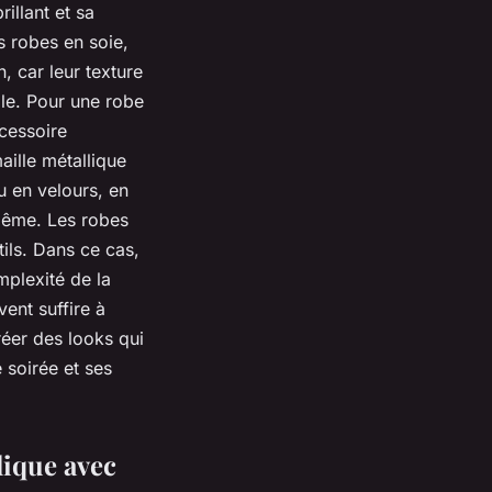
illant et sa
s robes en soie,
, car leur texture
ille. Pour une robe
ccessoire
aille métallique
u en velours, en
-même. Les robes
ils. Dans ce cas,
mplexité de la
ent suffire à
réer des looks qui
 soirée et ses
lique avec