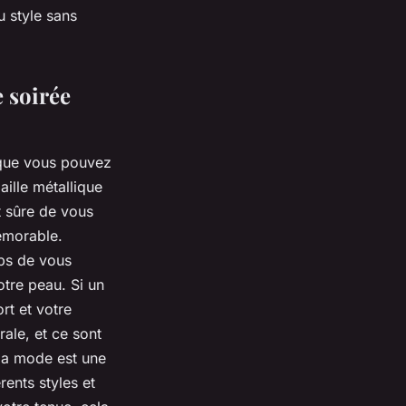
u style sans
e soirée
ue vous pouvez
aille métallique
t sûre de vous
mémorable.
mps de vous
otre peau. Si un
rt et votre
rale, et ce sont
 la mode est une
ents styles et