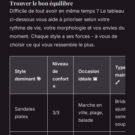
Trouver le bon équilibre
Difficile de tout avoir en même temps ? Le tableau
ci-dessous vous aide à prioriser selon votre
rythme de vie, votre morphologie et vos envies du
moment. Chaque style a ses forces - à vous de
choisir ce qui vous ressemble le plus.
Niveau
Type de
Style
de
Occasion
maintien
dominant 🎯
confort
idéale 📅
🔗
⭐️
Brides
Marche en
Sandales
ajustable
3/3
ville, plage,
plates
semelle
balade
souple