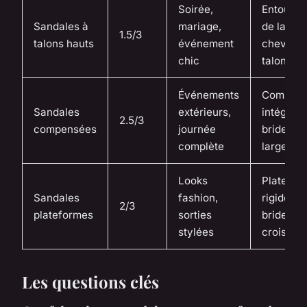
Soirée,
Entourag
Sandales à
mariage,
de la
1.5/3
talons hauts
événement
cheville,
chic
talon fin
Événements
Compen
Sandales
extérieurs,
intégral,
2.5/3
compensées
journée
brides
complète
larges
Looks
Platefor
Sandales
fashion,
rigide,
2/3
plateformes
sorties
brides
stylées
croisées
Les questions clés